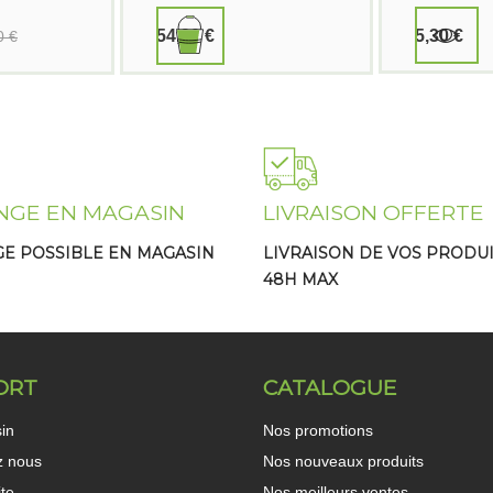
54,90 €
5,30 €
0 €
NGE EN MAGASIN
LIVRAISON OFFERTE
E POSSIBLE EN MAGASIN
LIVRAISON DE VOS PRODUI
48H MAX
ORT
CATALOGUE
in
Nos promotions
z nous
Nos nouveaux produits
ite
Nos meilleurs ventes