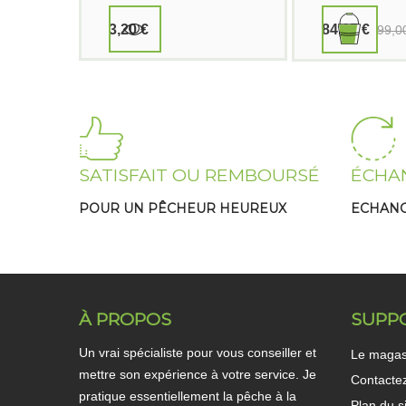
JBNT 54
3,20 €
84,15 €
99,0
SATISFAIT OU REMBOURSÉ
ÉCHA
POUR UN PÊCHEUR HEUREUX
ECHANG
À PROPOS
SUPP
Un vrai spécialiste pour vous conseiller et
Le magas
mettre son expérience à votre service. Je
Contacte
pratique essentiellement la pêche à la
Plan du s