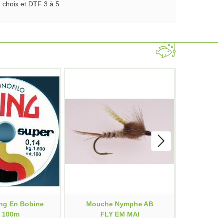
choix et DTF 3 à 5
ng En Bobine
Mouche Nymphe AB
M
 100m
FLY EM MAI