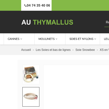
04 74 35 40 06
CANNES
MOULINETS
SOIES ET NYLONS
LE
Accueil
-
Les Soies et bas de lignes
-
Soie Snowbee
-
XS en 