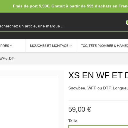
Frais de port 5,90€. Gratuit à partir de 59€ d'achats en Fran
URRES
MOUCHES ET MONTAGE
TOC, TÊTE PLOMBÉE & HAME
WF et DT-
XS EN WF ET 
Snowbee. WFF ou DTF. Longue
59,00 €
Taille