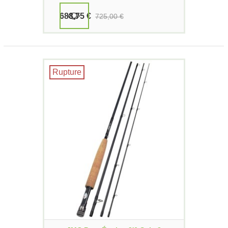
688,75 €
725,00 €
Rupture