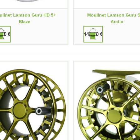
ulinet Lamson Guru HD 5+
Moulinet Lamson Guru S
Blaze
Arctic
,90 €
449,90 €