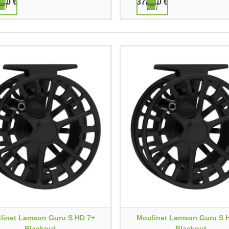
,90 €
379,90 €
linet Lamson Guru S HD 7+
Moulinet Lamson Guru S 
Blackout
Blackout