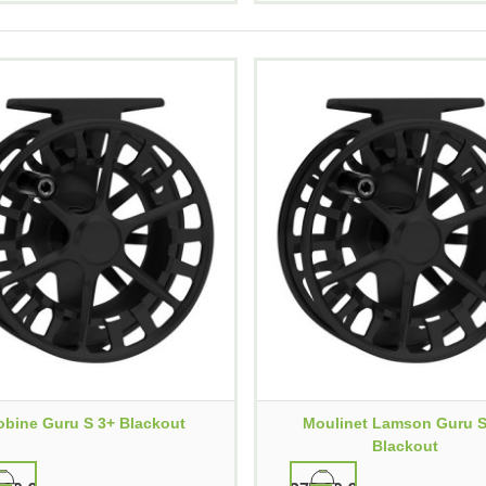
obine Guru S 3+ Blackout
Moulinet Lamson Guru S
Blackout