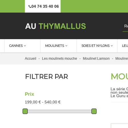
04 74 35 40 06
CANNES
MOULINETS
SOIES ET NYLONS
LE
Accueil
-
Les moulinets mouche
-
Moulinet Lamson
-
Mouline
MOU
FILTRER PAR
La série 
non seule
Prix
Le Guru e
199,00 € - 540,00 €