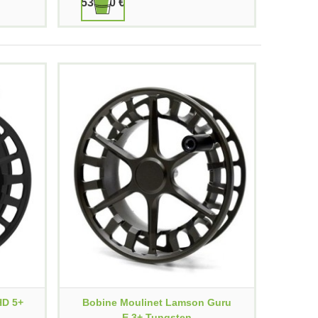
539,90 €
HD 5+
Bobine Moulinet Lamson Guru
E 3+ Tungsten