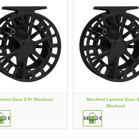
obine Guru S 9+ Blackout
Moulinet Lamson Guru S
Blackout
,90 €
449,90 €