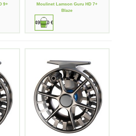
D 9+
Moulinet Lamson Guru HD 7+
Blaze
499,90 €