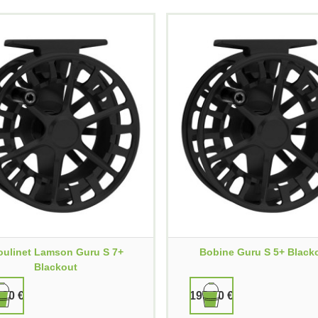
ulinet Lamson Guru S 7+
Bobine Guru S 5+ Black
Blackout
,90 €
199,90 €