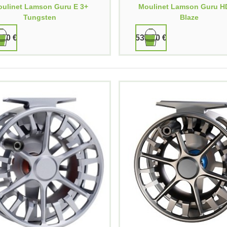
ulinet Lamson Guru E 3+
Moulinet Lamson Guru H
Tungsten
Blaze
,90 €
539,90 €