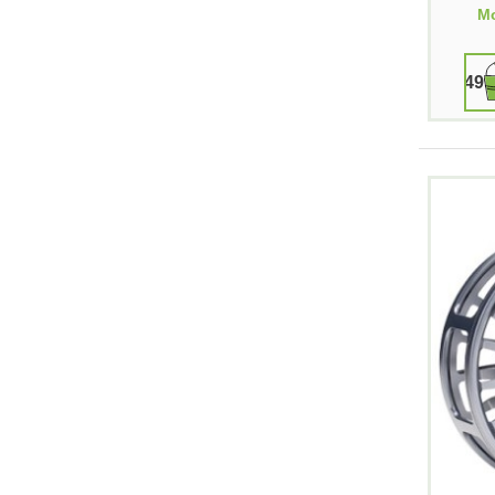
Mo
499