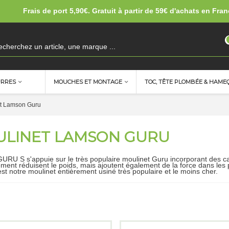
Frais de port 5,90€. Gratuit à partir de 59€ d'achats en Fran
URRES
MOUCHES ET MONTAGE
TOC, TÊTE PLOMBÉE & HAME
t Lamson Guru
LINET LAMSON GURU
GURU S s'appuie sur le très populaire moulinet Guru incorporant des ca
ment réduisent le poids, mais ajoutent également de la force dans les p
st notre moulinet entièrement usiné très populaire et le moins cher.