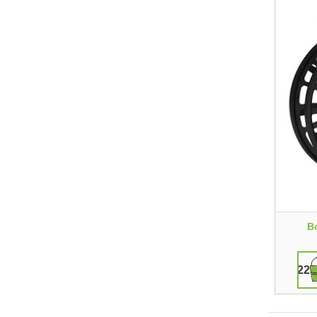
B
229