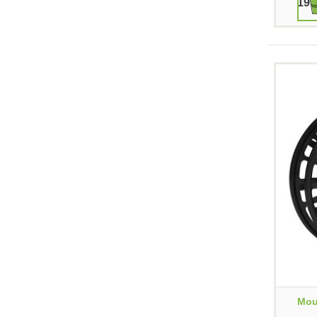
199
Mou