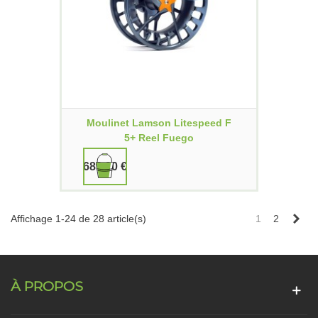
Moulinet Lamson Litespeed F
5+ Reel Fuego
689,90 €
Sui
Affichage 1-24 de 28 article(s)
1
2
À PROPOS