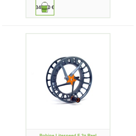
349,90 €
Bobine Litespeed F 3+ Reel