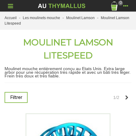
0
Accueil
-
Les moulinets mouche
-
Moulinet Lamson
-
Moulinet Lamson
Litespeed
MOULINET LAMSON
LITESPEED
Moulinet mouche entièrement conçu au Etats Unis. Extra large
arbor pour une récupération très rapide et avec un bâti très léger.
Frein très doux et très fiable.
Sui
Filtrer
1/2