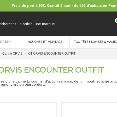
Frais de port 5,90€. Gratuit à partir de 59€ d'achats en Fran
URRES
MOUCHES ET MONTAGE
TOC, TÊTE PLOMBÉE & HAME
-
Canne ORVIS
-
KIT ORVIS ENCOUNTER OUTFIT
 ORVIS ENCOUNTER OUTFIT
sé d'une canne Encounter d'action semi-rapide, un moulinet large arbo
ligne. Livré en étui cordura.