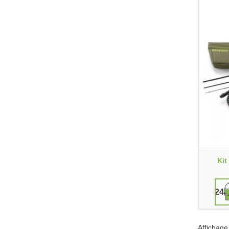
Kit
248
Affichage 