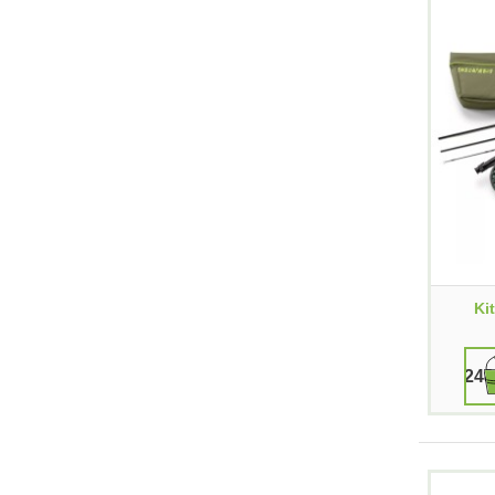
Ki
248