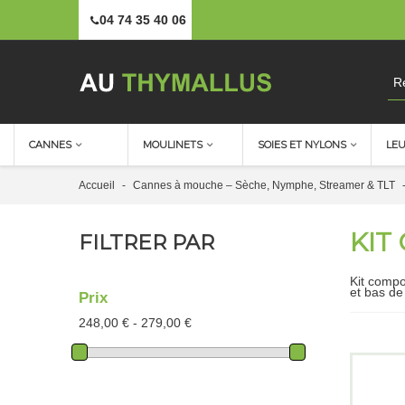
04 74 35 40 06
CANNES
MOULINETS
SOIES ET NYLONS
LE
Accueil
-
Cannes à mouche – Sèche, Nymphe, Streamer & TLT
KIT
FILTRER PAR
Kit compo
et bas de 
Prix
248,00 € - 279,00 €