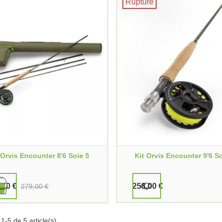
Rupture
 Orvis Encounter 8'6 Soie 5
Kit Orvis Encounter 9'6 S
,00 €
258,00 €
279,00 €
1-5 de 5 article(s)