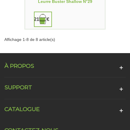
Leurre Buster Shallow N°29
21,00 €
Affichage 1-8 de 8 article(s)
À PROPOS
SUPPORT
CATALOGUE