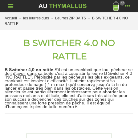
0
Accueil
-
les leurres durs
-
Leurres ZIP BAITS
-
B SWITCHER 4.0 NO
RATTLE
B SWITCHER 4.0 NO
RATTLE
B Switcher 4,0 no rattle
S'il est un crankbait que tout pêcheur se
doit d'avoir dans sa boîte c'est à coup sûr le leurre B Switcher 4.0
"NO RATTLE". Plébiscité par les pêcheurs les plus exigeants, ce
crankbait est insolent d'efficacité. Il atteint rapidement sa
profondeur de nage ( 4 m max ) qu'il conserve jusqu'à la fin du
lancer et passe très bien dans les obstacles. Cette version
silencieuse est particulièrement intéressante pour aborder les
poissons méfiants et difficile, elle est d'ailleurs très utilisée pour
son succès à déclencher des touches sur des zones qui
connaissent une forte pression de pêche. Il est équipé
d'hameçons triples de taille numéro 6.