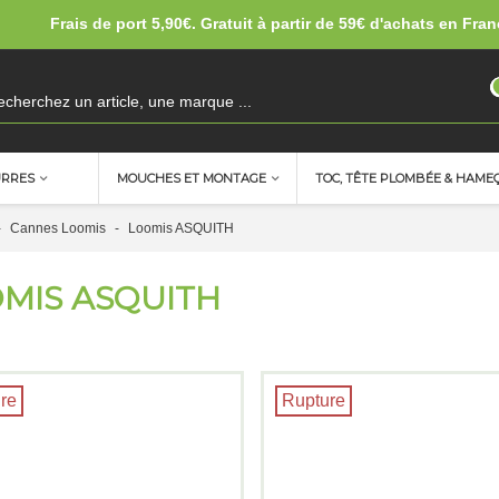
Frais de port 5,90€. Gratuit à partir de 59€ d'achats en Fran
URRES
MOUCHES ET MONTAGE
TOC, TÊTE PLOMBÉE & HAME
-
Cannes Loomis
-
Loomis ASQUITH
MIS ASQUITH
re
Rupture