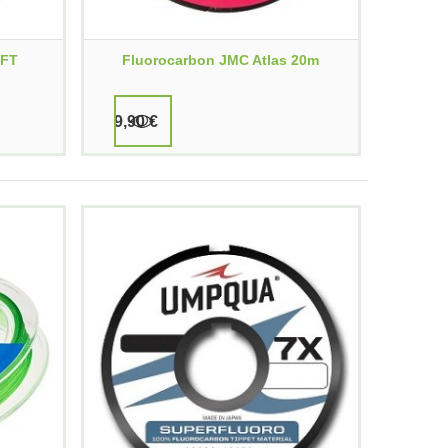
FT
Fluorocarbon JMC Atlas 20m
9,90 €