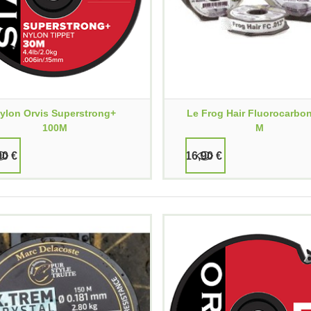
ylon Orvis Superstrong+
Le Frog Hair Fluorocarbo
100M
M
90 €
16,90 €