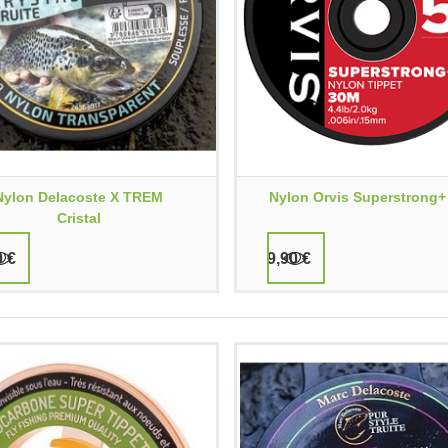
Nylon Delacoste X TREM
Nylon Orvis Superstrong
Cristal
0 €
9,90 €