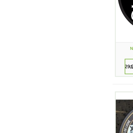
N
29,