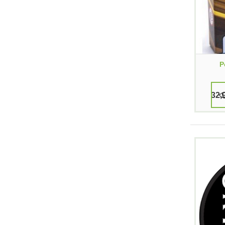
P
32,