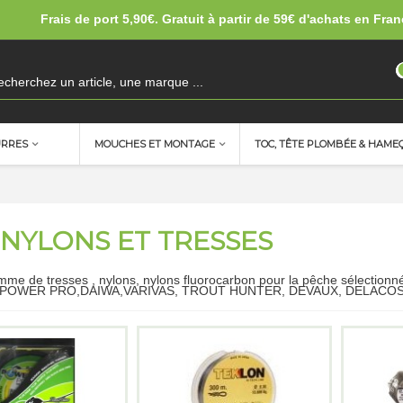
Frais de port 5,90€. Gratuit à partir de 59€ d'achats en Fran
URRES
MOUCHES ET MONTAGE
TOC, TÊTE PLOMBÉE & HAME
 NYLONS ET TRESSES
me de tresses , nylons, nylons fluorocarbon pour la pêche sélectionn
:POWER PRO,DAIWA,VARIVAS, TROUT HUNTER, DEVAUX, DELACO