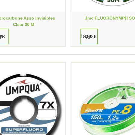
orocarbone Asso Invisibles
Jmc FLUORONYMPH SO
Clear 30 M
0 €
18,90 €