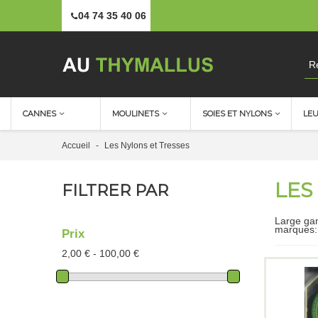
04 74 35 40 06
CANNES
MOULINETS
SOIES ET NYLONS
LE
Accueil
-
Les Nylons et Tresses
LES
FILTRER PAR
Large gam
marques
Prix
2,00 € - 100,00 €