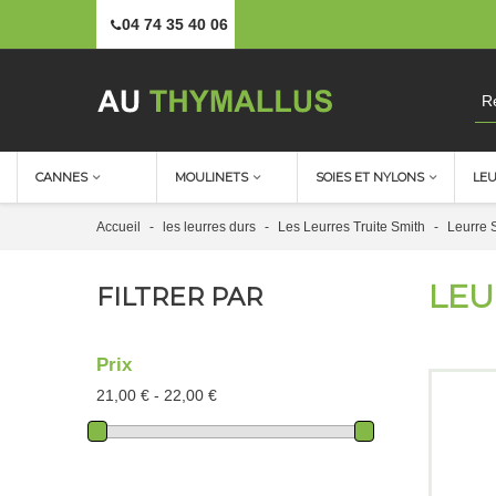
04 74 35 40 06
CANNES
MOULINETS
SOIES ET NYLONS
LE
Accueil
-
les leurres durs
-
Les Leurres Truite Smith
-
Leurre 
LEU
FILTRER PAR
Prix
21,00 € - 22,00 €