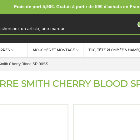
Frais de port 5,90€. Gratuit à partir de 59€ d'achats en Fran
URRES
MOUCHES ET MONTAGE
TOC, TÊTE PLOMBÉE & HAME
Smith Cherry Blood SR 90SS
RRE SMITH CHERRY BLOOD SR