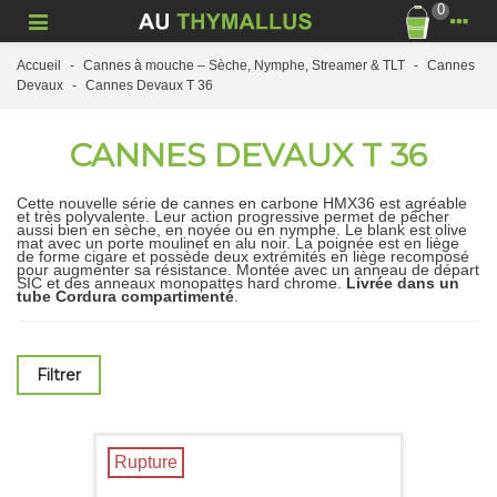
0
Accueil
-
Cannes à mouche – Sèche, Nymphe, Streamer & TLT
-
Cannes
Devaux
-
Cannes Devaux T 36
CANNES DEVAUX T 36
Cette nouvelle série de cannes en carbone HMX36 est agréable
et très polyvalente. Leur action progressive permet de pêcher
aussi bien en sèche, en noyée ou en nymphe. Le blank est olive
mat avec un porte moulinet en alu noir. La poignée est en liège
de forme cigare et possède deux extrémités en liège recomposé
pour augmenter sa résistance. Montée avec un anneau de départ
SIC et des anneaux monopattes hard chrome.
Livrée dans un
tube Cordura compartimenté
.
Filtrer
Rupture