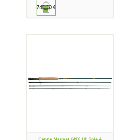
749,00 €
Canne Marryat GNX 10' Soie 4