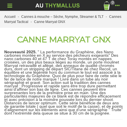
0
Accueil
-
Cannes à mouche – Sèche, Nymphe, Streamer & TLT
-
Cannes
Marryat Tactical
-
Canne Marryat GNX
CANNE MARRYAT GNX
Nouveauté 2025.
" La performance du Graphène, des Nano
carbones montée en X au service des pêcheurs exigeants" Des
nano carbones 40 et 47 T de chez Toray montés en nappes
croisées, un des plus beaux lièges au monde, un porte moulinet
Marryat retravaillé et allégé, des anneaux de qualité chromés
durs, dont un stripping de départ SIC/Titane de chez Recoil, un
équilibre et une légèreté hors du commun le tout est associé à la
technologie du Graphène. Quoi de plus pour faire de cette séie le
fer de lance de notre marque ! Livré dans un tube alu noir
sérigraphié et gravé. Son action suit la tradition des cannes
marryat : Progressive et rapide sans être trop dure permettant
ainsi d'affiner son bas de ligne. Ces cannes peuvent être
surprenantes lors de la première prise en main. Une des
particularités majeures de ce blank est de répondre efficacement
et avec précision à la moindre poussée lors du dernier shoot.
Distances de lancer optimum. Cette série bénéficie de deux ans
de garantie totale ( quel que soit le motif de la casse), et de points
d'alignement sur les éléments ainsi que d'une sérigraphie " Truite"
dont l'extrémité dela queue se situe à 30 cm de la poignée.