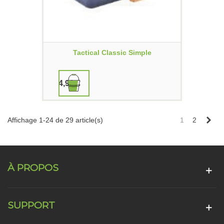
Tactical Classic Simple
4,90 €
Sui
Affichage 1-24 de 29 article(s)
1
2
À PROPOS
SUPPORT