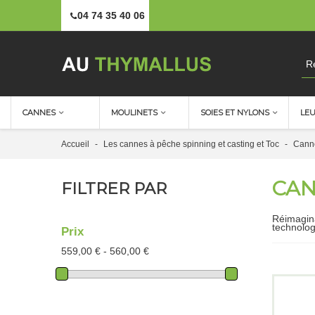
04 74 35 40 06
CANNES
MOULINETS
SOIES ET NYLONS
LE
Accueil
-
Les cannes à pêche spinning et casting et Toc
-
Cann
CAN
FILTRER PAR
Réimagina
technolog
Prix
559,00 € - 560,00 €