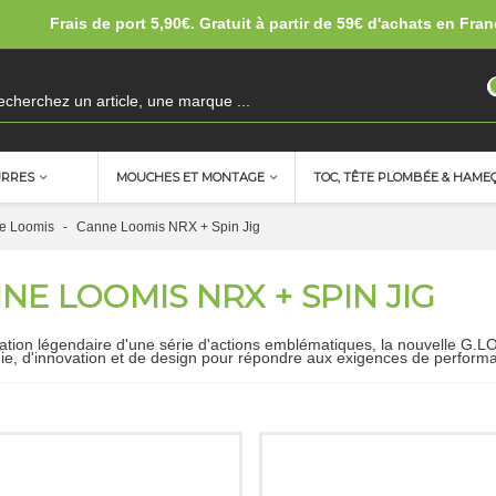
Frais de port 5,90€. Gratuit à partir de 59€ d'achats en Fran
URRES
MOUCHES ET MONTAGE
TOC, TÊTE PLOMBÉE & HAME
e Loomis
-
Canne Loomis NRX + Spin Jig
NE LOOMIS NRX + SPIN JIG
tion légendaire d'une série d'actions emblématiques, la nouvelle G.
ie, d'innovation et de design pour répondre aux exigences de perform