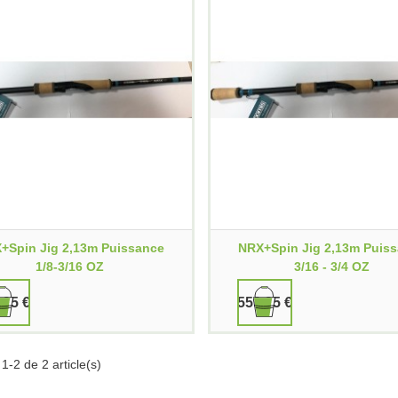
+Spin Jig 2,13m Puissance
NRX+Spin Jig 2,13m Puis
1/8-3/16 OZ
3/16 - 3/4 OZ
,95 €
559,95 €
1-2 de 2 article(s)