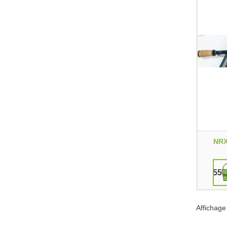
NRX
559
Affichage 