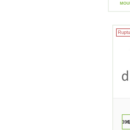
MOUL
Ruptu
399