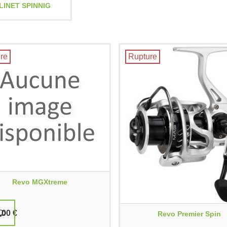
INET SPINNIG
re
Rupture
Revo MGXtreme
,00 €
Revo Premier Spin