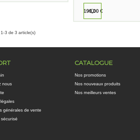
199,00 €
1-3 de 3 article(s)
ORT
CATALOGUE
in
Nos promotions
z nous
Nos nouveaux produits
ite
Nos meilleurs ventes
légales
s générales de vente
 sécurisé