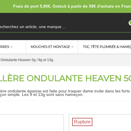
Frais de port 5,90€. Gratuit à partir de 59€ d'achats en Fran
URRES
MOUCHES ET MONTAGE
TOC, TÊTE PLOMBÉE & HAME
e Ondulante Heaven 5g / 9g et 13g
LLÈRE ONDULANTE HEAVEN 5G 
llère ondulante épaisse est faite pour traquer dame truite dans les for
çon simple. Les 9 et 13g sont sans hameçon.
Rupture