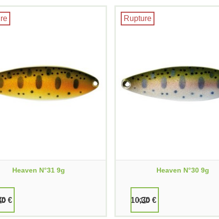
re
Rupture
Heaven N°31 9g
Heaven N°30 9g
30 €
10,30 €