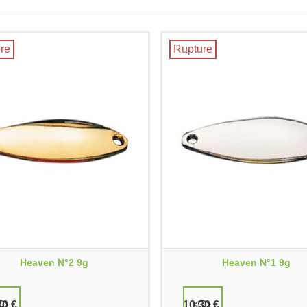
re
Rupture
Heaven N°2 9g
Heaven N°1 9g
30 €
10,30 €