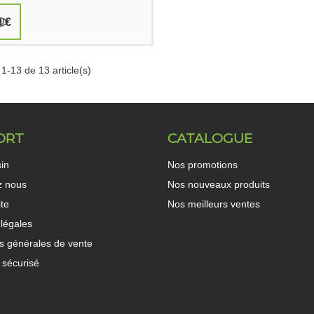
0 €
 1-13 de 13 article(s)
ORT
CATALOGUE
in
Nos promotions
z nous
Nos nouveaux produits
ite
Nos meilleurs ventes
légales
s générales de vente
 sécurisé