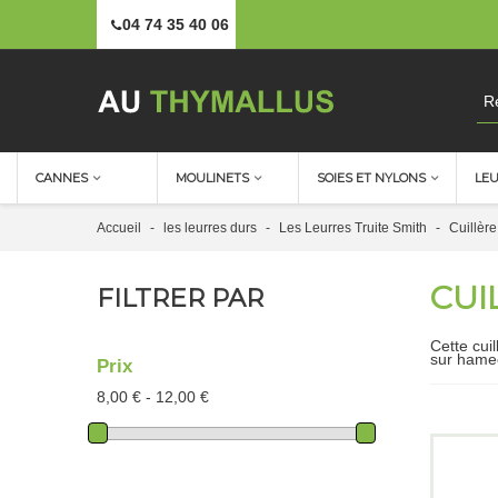
04 74 35 40 06
CANNES
MOULINETS
SOIES ET NYLONS
LE
Accueil
-
les leurres durs
-
Les Leurres Truite Smith
-
Cuillèr
CUI
FILTRER PAR
Cette cui
sur hame
Prix
8,00 € - 12,00 €