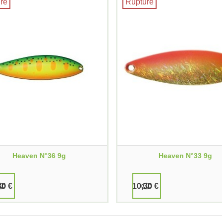
re
Rupture
Heaven N°36 9g
Heaven N°33 9g
30 €
10,30 €